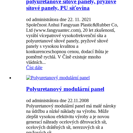
polyuretanové sítové panely, pryžové
sítové panely, PU síťovina
od administrátora dne 22. 11. 2021
Společnost Anhui Fangyuan Plastic&Rubber Co,
Ltd (www.fangyuantec.com), 20 let zkušeností,
vyrábí vícepatrové vysokofrekvenční síta a
polyuretanové sítové panely, pryžové sítové
panely s vysokou kvalitou a
konkurenceschopnou cenou, dodací lhůta je
poměrně rychlá. V Číně existuje mnoho
vládních...
Číst dále
Polyuretanový modulární panel
od administrátora dne 22.11.2008
Polyuretanový modulární panel má malé nároky
na údržbu a nízké náklady na výrobu. Může
zlepšit vysokou efektivitu výroby a je novou
generací náhrady ocelových děrovacích sít,
ocelových drátěných sít, nerezových sít a
pryžových sít. ...