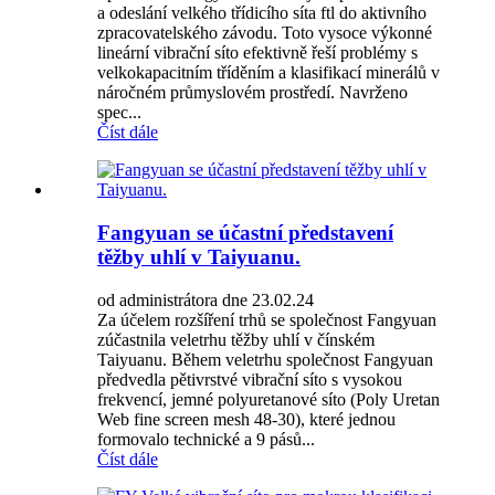
a odeslání velkého třídicího síta ftl do aktivního
zpracovatelského závodu. Toto vysoce výkonné
lineární vibrační síto efektivně řeší problémy s
velkokapacitním tříděním a klasifikací minerálů v
náročném průmyslovém prostředí. Navrženo
spec...
Číst dále
Fangyuan se účastní představení
těžby uhlí v Taiyuanu.
od administrátora dne 23.02.24
Za účelem rozšíření trhů se společnost Fangyuan
zúčastnila veletrhu těžby uhlí v čínském
Taiyuanu. Během veletrhu společnost Fangyuan
předvedla pětivrstvé vibrační síto s vysokou
frekvencí, jemné polyuretanové síto (Poly Uretan
Web fine screen mesh 48-30), které jednou
formovalo technické a 9 pásů...
Číst dále