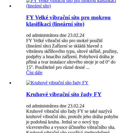
FY Velké vibrační síto pro mokrou
klasifikaci (lineární síto)
od administrátora dne 23.02.24
FY Velké vibrační síto pro mokré použití
(lineární síto) Zařízení se skládá hlavně z
vibrátoru skříňového typu, sítové skříně, pružiny,
podpěry a hnacího zařízení. Pohybová dráha je
přímá a tvar instalace sítového stroje je od 0° do
15°. Použitelné pro různé drsné ...
Číst dále
Kruhové vibrační síto řady FY
od administrátora dne 23.02.24
Kruhové vibrační síto řady FY se také nazývá
kruhové vibrační síto, protože jeho dráha pohybu
je podobná kruhu. Jedná se o nový typ
vícevrstvého a vysoce účinného vibračního síta.
Kruhové vibrační síto využívá zjednodušený