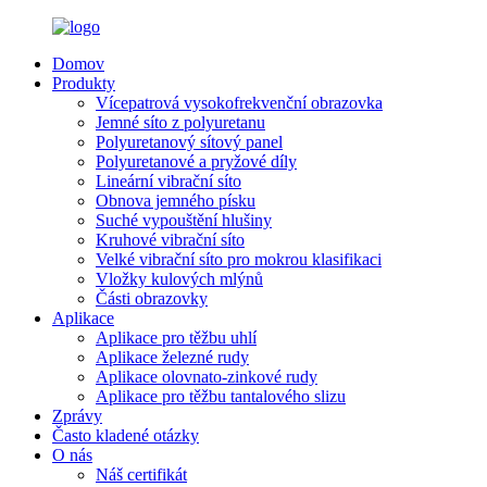
Domov
Produkty
Vícepatrová vysokofrekvenční obrazovka
Jemné síto z polyuretanu
Polyuretanový sítový panel
Polyuretanové a pryžové díly
Lineární vibrační síto
Obnova jemného písku
Suché vypouštění hlušiny
Kruhové vibrační síto
Velké vibrační síto pro mokrou klasifikaci
Vložky kulových mlýnů
Části obrazovky
Aplikace
Aplikace pro těžbu uhlí
Aplikace železné rudy
Aplikace olovnato-zinkové rudy
Aplikace pro těžbu tantalového slizu
Zprávy
Často kladené otázky
O nás
Náš certifikát