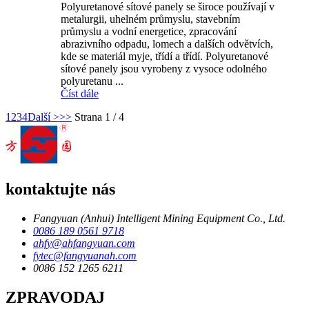
Polyuretanové sítové panely se široce používají v
metalurgii, uhelném průmyslu, stavebním
průmyslu a vodní energetice, zpracování
abrazivního odpadu, lomech a dalších odvětvích,
kde se materiál myje, třídí a třídí. Polyuretanové
sítové panely jsou vyrobeny z vysoce odolného
polyuretanu ...
Číst dále
1
2
3
4
Další >
>>
Strana 1 / 4
kontaktujte nás
Fangyuan (Anhui) Intelligent Mining Equipment Co., Ltd.
0086 189 0561 9718
ahfy@ahfangyuan.com
fytec@fangyuanah.com
0086 152 1265 6211
ZPRAVODAJ