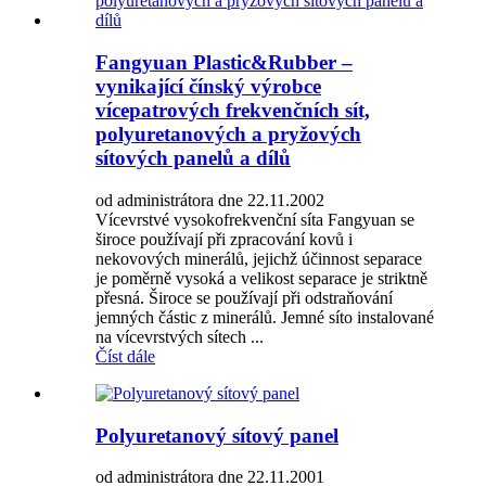
Fangyuan Plastic&Rubber –
vynikající čínský výrobce
vícepatrových frekvenčních sít,
polyuretanových a pryžových
sítových panelů a dílů
od administrátora dne 22.11.2002
Vícevrstvé vysokofrekvenční síta Fangyuan se
široce používají při zpracování kovů i
nekovových minerálů, jejichž účinnost separace
je poměrně vysoká a velikost separace je striktně
přesná. Široce se používají při odstraňování
jemných částic z minerálů. Jemné síto instalované
na vícevrstvých sítech ...
Číst dále
Polyuretanový sítový panel
od administrátora dne 22.11.2001