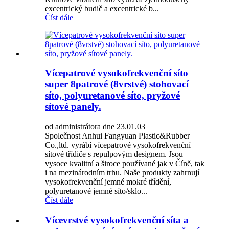
excentrický budič a excentrické b...
Číst dále
Vícepatrové vysokofrekvenční síto
super 8patrové (8vrstvé) stohovací
síto, polyuretanové síto, pryžové
sítové panely.
od administrátora dne 23.01.03
Společnost Anhui Fangyuan Plastic&Rubber
Co.,ltd. vyrábí vícepatrové vysokofrekvenční
sítové třídiče s repulpovým designem. Jsou
vysoce kvalitní a široce používané jak v Číně, tak
i na mezinárodním trhu. Naše produkty zahrnují
vysokofrekvenční jemné mokré třídění,
polyuretanové jemné síto/sklo...
Číst dále
Vícevrstvé vysokofrekvenční síta a