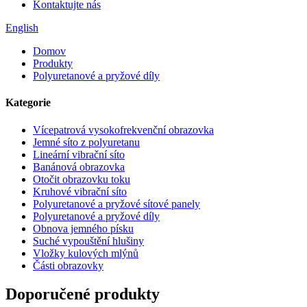
Kontaktujte nás
English
Domov
Produkty
Polyuretanové a pryžové díly
Kategorie
Vícepatrová vysokofrekvenční obrazovka
Jemné síto z polyuretanu
Lineární vibrační síto
Banánová obrazovka
Otočit obrazovku toku
Kruhové vibrační síto
Polyuretanové a pryžové sítové panely
Polyuretanové a pryžové díly
Obnova jemného písku
Suché vypouštění hlušiny
Vložky kulových mlýnů
Části obrazovky
Doporučené produkty