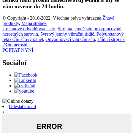
vám ozveme do 24 hodin.
© Copyright - 2010-2022: Všechna práva vyhrazena.
Žhavé
produkty
,
Mapa stránek
Uretanové odvodňovací síto
,
Stroj na jemné síto pro zpracování
nerostných surovin
,
5vrstvý jemný vibrační třídič
,
Polyuretanový
relaxační sítový panel
,
Odvodňovací vibrační síto
,
Třídicí stroj na
těžbu nerostů
,
POPTAT NYNÍ
Sociální
Odeslat e-mail
x