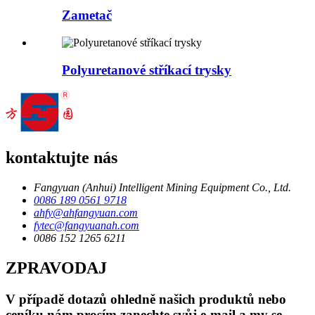
Zametač
Polyuretanové stříkací trysky
kontaktujte nás
Fangyuan (Anhui) Intelligent Mining Equipment Co., Ltd.
0086 189 0561 9718
ahfy@ahfangyuan.com
fytec@fangyuanah.com
0086 152 1265 6211
ZPRAVODAJ
V případě dotazů ohledně našich produktů nebo
ceníku nám prosím zanechte svůj e-mail a my se