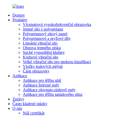
Domov
Produkty
Vícepatrová vysokofrekvenční obrazovka
Jemné síto z polyuretanu
Polyuretanový sítový panel
Polyuretanové a pryžové díly
Lineární vibrační síto
Obnova jemného písku
Suché vypouštění hlušiny
Kruhové vibrační síto
Velké vibrační síto pro mokrou klasifikaci
Vložky kulových mlýnů
Části obrazovky
Aplikace
Aplikace pro těžbu uhlí
Aplikace železné rudy
Aplikace olovnato-zinkové rudy
Aplikace pro těžbu tantalového slizu
Zprávy
Často kladené otázky
O nás
Náš certifikát