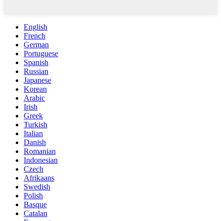
English
French
German
Portuguese
Spanish
Russian
Japanese
Korean
Arabic
Irish
Greek
Turkish
Italian
Danish
Romanian
Indonesian
Czech
Afrikaans
Swedish
Polish
Basque
Catalan